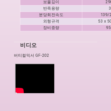
보울깊이
29
반죽용량
3
분당회전속도
139/
외형규격
53 x 5
장비중량
95
비디오
버티컬믹서 GF-202