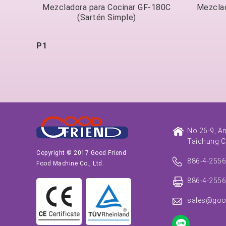
Mezcladora para Cocinar GF-180C
Mezclad
(Sartén Simple)
P1
No.26-9, A
Taichung C
Copyright © 2017 Good Friend
886-4-255
Food Machine Co., Ltd.
886-4-255
sales@goo