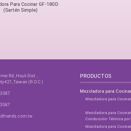
ora Para Cocinar GF-180D
(Sartén Simple)
PRODUCTOS
nmei Rd.,
Houli Dist. ,
ity
421,
Taiwan (R.O.C.)
Mezcladora para Cocina
63387
Mezcladora para Cocina
63587
Mezcladora para Cocina
dfriends.com.tw
Conducción Térmica por 
Mezcladora para Cocinar