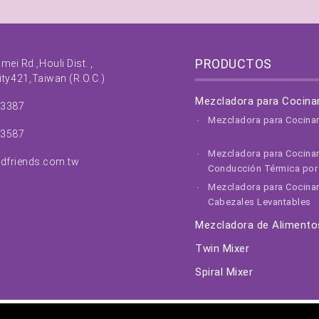
PRODUCTOS
nmei Rd.,
Houli Dist. ,
ity
421,
Taiwan (R.O.C.)
Mezcladora para Cocina
63387
Mezcladora para Cocina
63587
Mezcladora para Cocina
dfriends.com.tw
Conducción Térmica por 
Mezcladora para Cocinar
Cabezales Levantables
Mezcladora de Alimento
Twin Mixer
Spiral Mixer