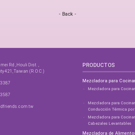
-
Back
-
PRODUCTOS
nmei Rd.,
Houli Dist. ,
ity
421,
Taiwan (R.O.C.)
Mezcladora para Cocina
63387
Mezcladora para Cocina
63587
Mezcladora para Cocina
dfriends.com.tw
Conducción Térmica por 
Mezcladora para Cocinar
Cabezales Levantables
Mezcladora de Alimento