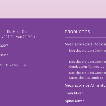
PRODUCTOS
nmei Rd.,
Houli Dist. ,
ity
421,
Taiwan (R.O.C.)
Mezcladora para Cocina
63387
Mezcladora para Cocina
63587
Mezcladora para Cocina
dfriends.com.tw
Conducción Térmica por 
Mezcladora para Cocinar
Cabezales Levantables
Mezcladora de Alimento
Twin Mixer
Spiral Mixer