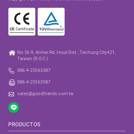
No.26-9, Anmei Rd.,
Houli Dist. ,
Taichung City
421,
Taiwan (R.O.C.)
886-4-25563387
886-4-25563587
sales@goodfriends.com.tw
PRODUCTOS