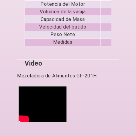
Potencia del Motor
1/
Volumen de la vasija
20
Capacidad de Masa
3
Velocidad del batido
146, 
Peso Neto
90
Medidas
55 x 
Video
Mezcladora de Alimentos GF-201H