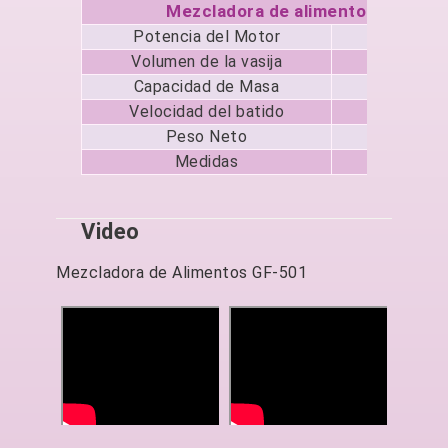
Mezcladora de alimentos GF-501
Potencia del Motor
2
Volumen de la vasija
50
Capacidad de Masa
12
Velocidad del batido
121, 
Peso Neto
200
Medidas
68 x 
Video
Mezcladora de Alimentos GF-501