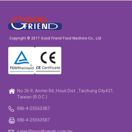
Copyright © 2017 Good Friend Food Machine Co., Ltd.
No.26-9, Anmei Rd.,
Houli Dist. ,
Taichung City
421,
Taiwan (R.O.C.)
886-4-25563387
886-4-25563587
sales@goodfriends.com.tw