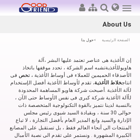
About Us
خريطة الموقع
الصفحة الرئيسية
حول بنا
خلاط الأغذية
مقدمة المن
آلة المقلية
إن الأغذية هى عناصر تعتمد عليها البشر ،
آلة
هاويوللأغذية
تشبه اسم الشركة ، تحدد موقفها باتخاذ
خلاط الأ
الأصدقاء الحميمين للعملاء فى أوساط الأغذية
، تخص
فى
مقدمة المن
المجمع الخاص بالفيديو
انتاج
خلاط الأغذية
، تقدم لأوساط الأغذية أفضل الإستخدام
 Mixer
لآلة الأغذية .أصبحت شركة هاويو المساهمة المحدودة
آلة رفع هيدروليكية أوتوما
الإتصال بنا
نوع ا
لأآلة الأغذية شركة كبرى فى نفس الأوساط حتى الآن ،
al Mixer
بالنسبة لدينا نتميز بالقوة التكنولوجية المتخصصة ذات
آلة المقلية ب
حوالى 30 سنة ، وبقيادة السيد شيوى رئيس مجلس
الأخبار الأخيرة
الإدارة والسيد وانغ المدير العام بأفضل التجارة ، لا تباع
آلة المقلية بزيت توصيل ح
المنتجات الى أنحاء العالم فقط ، بل تستقبل على المصانع
الفهرس الإلكترونى
الكبيرة المشهورة . ونستمر على تقدم الى نصبة الأمبال
آلة ال