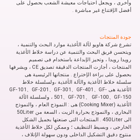
وأخرى ، ويجعل احتياجات معيشة الشعب بحصول على
مقدمة ال
أفضل الإقتناع غير مباشرة .
آلة المقلية العازلة لل
خلاط الأ
تطبيق آلة الغذاء ال
جودة المنتجات
تشرع شركة هاويو لآلة الأغذية موارد البحث والتنمية ،
تشغيل آلة الطعام ال
ويتحسن فريق البحث والتنمية عن دراسة خلاط الأغذية
رويدا رويدا ، وتحيز الإبداعة باستخدام فى تصميم
خلاط الكرة الم
المنتجات ، أجازت المنتجات الدقيقة تصديق CE ، ويشرفها
بحصول على براءة الإختراع . منتجاتها الرئيسية هى
سلسلة خلاط الأغذية والآلة الأغذية ،ولسلسلة خلاط
الأغذية هى GF-101、GF-201、GF-301、GF-401、GF-
501、GF-701、 GF-100、GF-150 ، ولسلسلة الآلة
الأغذية (Cooking Mixer) هى : النموذج العام ، والنموذج
البخارى ، والنموذج بحرارة الزيت ، السعة من 50Liter
الى 450Liter . المنتجات التى صنعتها بجميل الشكل
الخارجى ، وبسيط التنظيف ؛ وممكن لكل خلاط الأغذية
منتوج دقيق التشكيل الداخلى ودون سهولة الإتلاف ،