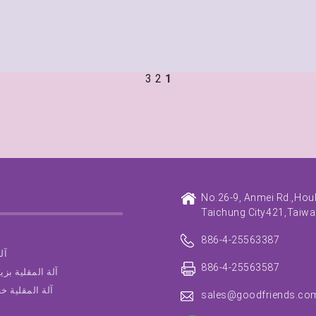
3
2
1
No.26-9, Anmei Rd.,
Houli
Taichung City
421,
Taiwan
886-4-25563387
آل
886-4-25563587
آلة المقلية ب
آلة المقلية خ
sales@goodfriends.co