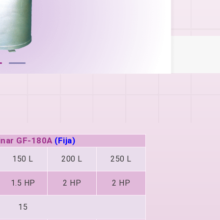
inar GF-180A
(Fija)
150 L
200 L
250 L
1.5 HP
2 HP
2 HP
15