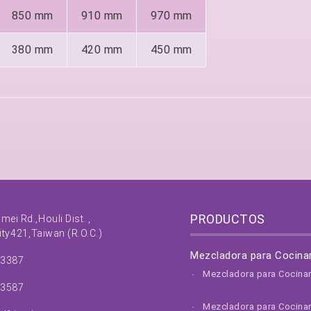
850 mm
910 mm
970 mm
380 mm
420 mm
450 mm
PRODUCTOS
nmei Rd.,
Houli Dist. ,
ity
421,
Taiwan (R.O.C.)
Mezcladora para Cocina
63387
Mezcladora para Cocina
63587
Mezcladora para Cocina