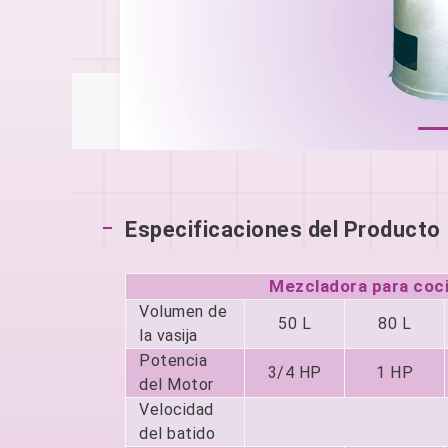
Especificaciones del Producto
Mezcladora para coc
Volumen de
50 L
80 L
la vasija
Potencia
3/4 HP
1 HP
del Motor
Velocidad
del batido