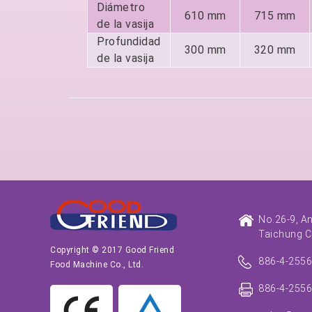
Diámetro
610 mm
715 mm
de la vasija
Profundidad
300 mm
320 mm
de la vasija
No.26-9, A
Taichung C
Copyright © 2017 Good Friend
886-4-255
Food Machine Co., Ltd.
886-4-255