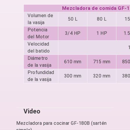
Mezcladora de comida GF-
Volumen de
50 L
80 L
15
la vasija
Potencia
3/4 HP
1 HP
1.
del Motor
Velocidad
del batido
Diámetro
610 mm
715 mm
85
de la vasija
Profundidad
300 mm
320 mm
38
de la vasija
Video
Mezcladora para cocinar GF-180B (sartén